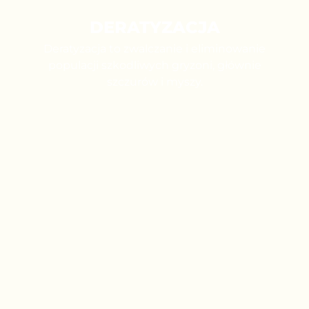
DERATYZACJA
Deratyzacja to zwalczanie i eliminowanie
populacji szkodliwych gryzoni, głównie
szczurów i myszy.