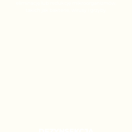
eliminację lub redukcję mikroorganizmów,
takich jak bakterie, wirusy i grzyby.
DEZYNSEKCJA