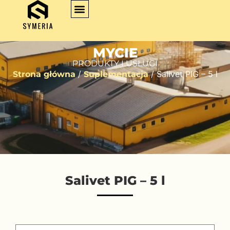
MYCIE
PRODUKTY I USŁUGI
/
/ Salivet PIG – 5 l
Strona główna
Suplementacja
Salivet PIG – 5 l