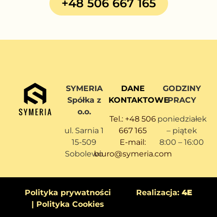
+48 506 667 165
SYMERIA
DANE
GODZINY
Spółka z
KONTAKTOWE
PRACY
o.o.
Tel.: +48 506
poniedziałek
ul. Sarnia 1
667 165
– piątek
15-509
E-mail:
8:00 – 16:00
Sobolewo
biuro@symeria.com
Polityka prywatności
Realizacja:
4E
| Polityka Cookies