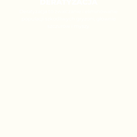
DERATYZACJA
Deratyzacja to zwalczanie i eliminowanie
populacji szkodliwych gryzoni, głównie
szczurów i myszy.