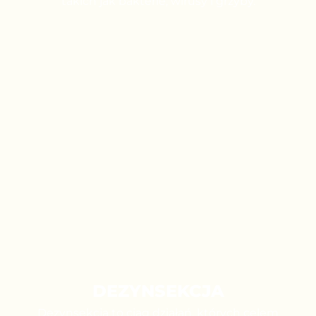
takich jak bakterie, wirusy i grzyby.
DEZYNSEKCJA
Dezynsekcja to ciąg działań, których celem