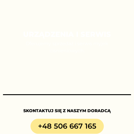
URZĄDZENIA I SERWIS
Oferujemy sprzedaż i serwis myjek
ciśnieniowych.
SKONTAKTUJ SIĘ Z NASZYM DORADCĄ
+48 506 667 165