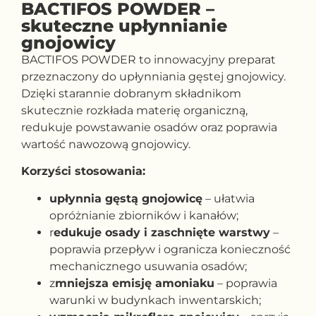
BACTIFOS POWDER –
skuteczne upłynnianie
gnojowicy
BACTIFOS POWDER to innowacyjny preparat
przeznaczony do upłynniania gęstej gnojowicy.
Dzięki starannie dobranym składnikom
skutecznie rozkłada materię organiczną,
redukuje powstawanie osadów oraz poprawia
wartość nawozową gnojowicy.
Korzyści stosowania:
upłynnia gęstą gnojowicę
– ułatwia
opróżnianie zbiorników i kanałów;
r
edukuje osady i zaschnięte warstwy
–
poprawia przepływ i ogranicza konieczność
mechanicznego usuwania osadów;
z
mniejsza emisję amoniaku
– poprawia
warunki w budynkach inwentarskich;