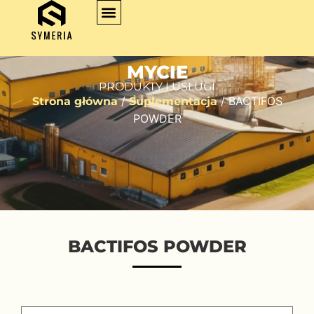
MYCIE
PRODUKTY I USŁUGI
/
/ BACTIFOS
Strona główna
Suplementacja
POWDER
BACTIFOS POWDER