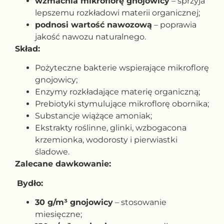
wzmacnia mikroflorę gnojowicy
– sprzyja
lepszemu rozkładowi materii organicznej;
podnosi wartość nawozową
– poprawia
jakość nawozu naturalnego.
Skład:
Pożyteczne bakterie wspierające mikroflorę
gnojowicy;
Enzymy rozkładające materię organiczną;
Prebiotyki stymulujące mikroflorę obornika;
Substancje wiążące amoniak;
Ekstrakty roślinne, glinki, wzbogacona
krzemionka, wodorosty i pierwiastki
śladowe.
Zalecane dawkowanie:
Bydło:
30 g/m³ gnojowicy
– stosowanie
miesięczne;