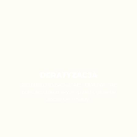
DERATYZACJA
Deratyzacja to zwalczanie i eliminowanie
populacji szkodliwych gryzoni, głównie
szczurów i myszy.