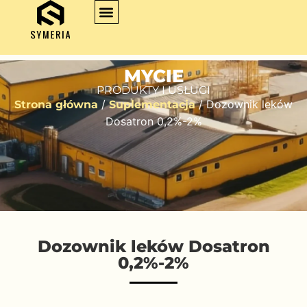
MYCIE
PRODUKTY I USŁUGI
/
/ Dozownik leków
Strona główna
Suplementacja
Dosatron 0,2%-2%
Dozownik leków Dosatron
0,2%-2%