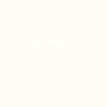
DEZYNFEKCJA
Dezynfekcja jest procesem mającym
na celu eliminację lub redukcję
mikroorganizmów, takich jak bakterie,
wirusy i grzyby.