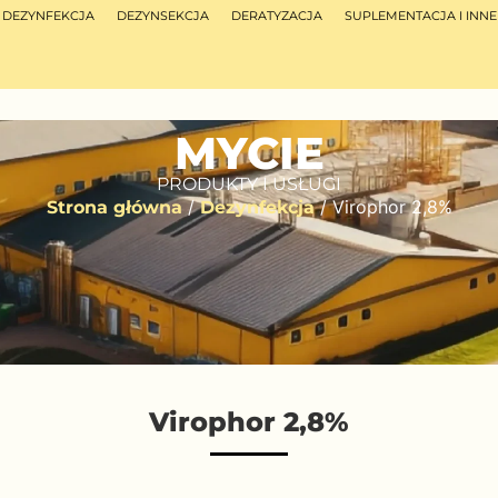
DEZYNFEKCJA
DEZYNSEKCJA
DERATYZACJA
SUPLEMENTACJA I INNE
MYCIE
PRODUKTY I USŁUGI
/
/ Virophor 2,8%
Strona główna
Dezynfekcja
Virophor 2,8%