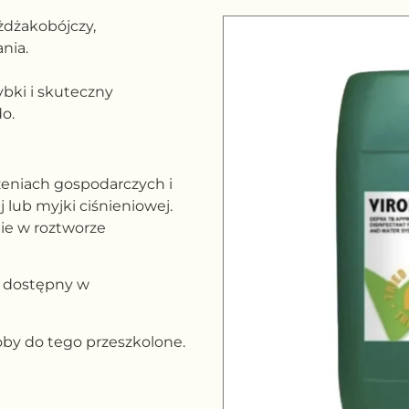
żdżakobójczy,
nia.
ybki i skuteczny
o.
zeniach gospodarczych i
 lub myjki ciśnieniowej.
ie w roztworze
y, dostępny w
oby do tego przeszkolone.