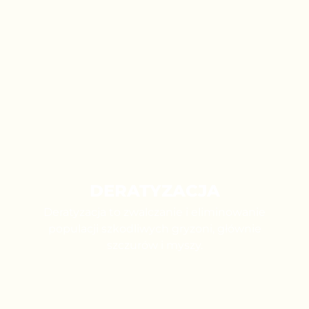
DERATYZACJA
Deratyzacja to zwalczanie i eliminowanie
populacji szkodliwych gryzoni, głównie
szczurów i myszy.