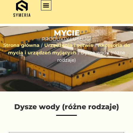
MYCIE
PRODUKTY I USŁUGI
/
/
Strona główna
Urządzenia i serwis
Akcesoria do
/ Dysze wody (różne
mycia i urządzeń myjących
rodzaje)
Dysze wody (różne rodzaje)